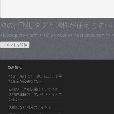
次の
HTML
タグと属性が使えます:
<a
<blockquote cite=""> <cite> <code> <del datetime=""> 
最新情報
なぜ「売れにくい家」ほど、丁寧
な査定が必要なのか
在宅ワークも快適に！デザイナー
ズ物件注目の「マルチメディアコ
ンセント」
失敗しない内見のポイント