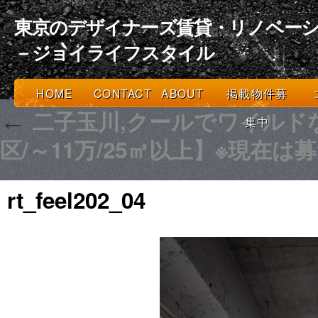
東京のデザイナーズ賃貸・リノベーシ
－ジョイライフスタイル
HOME
CONTACT
ABOUT
掲載物件募
二子玉川,クールでワイルド
←
集中
区/～11万/25㎡以上】※現在
rt_feel202_04